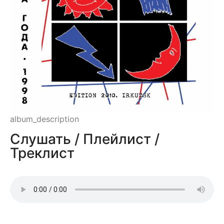
album_description
Слушать / Плейлист /
Треклист