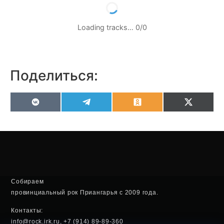
Loading tracks…
0
/
0
Поделиться:
VK
Telegram
Odnoklassniki
X
(Twitter
Собираем
провинциальный рок Приангарья с 2009 года.
Контакты:
info@rock.irk.ru, +7 (914) 89-89-360