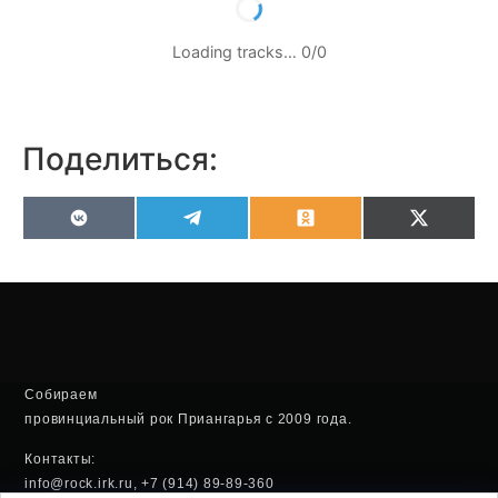
Loading tracks…
0
/
0
Поделиться:
VK
Telegram
Odnoklassniki
X
(Twitter
Собираем
провинциальный рок Приангарья с 2009 года.
Контакты:
info@rock.irk.ru, +7 (914) 89-89-360