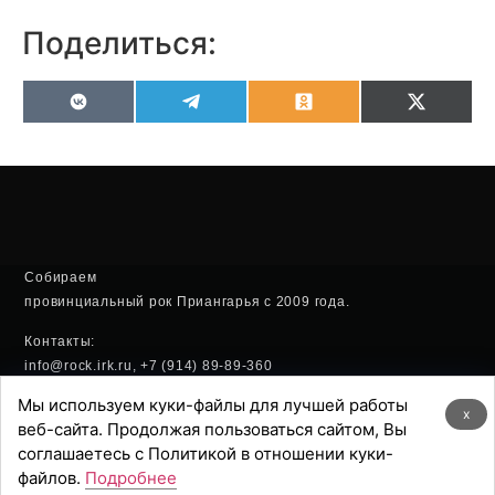
Поделиться:
VK
Telegram
Odnoklassniki
X
(Twitter
Собираем
провинциальный рок Приангарья с 2009 года.
Контакты:
info@rock.irk.ru, +7 (914) 89-89-360
Мы используем куки-файлы для лучшей работы
Политика конфиденциальности
x
веб-сайта. Продолжая пользоваться сайтом, Вы
соглашаетесь с Политикой в отношении куки-
Хостинг:
файлов.
Подробнее