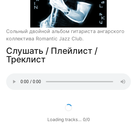
Сольный двойной альбом гитариста ангарского
коллектива Romantic Jazz Club.
Слушать / Плейлист /
Треклист
Loading tracks…
0
/
0