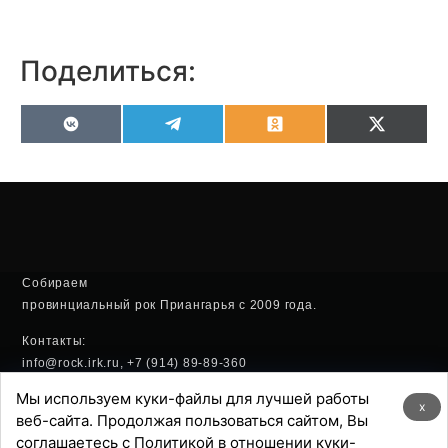
Поделиться:
VK
Telegram
Odnoklassniki
X
(Twitter
Собираем
провинциальный рок Приангарья с 2009 года.
Контакты:
info@rock.irk.ru, +7 (914) 89-89-360
Мы используем куки-файлы для лучшей работы
Политика конфиденциальности
x
веб-сайта. Продолжая пользоваться сайтом, Вы
соглашаетесь с Политикой в отношении куки-
Хостинг: