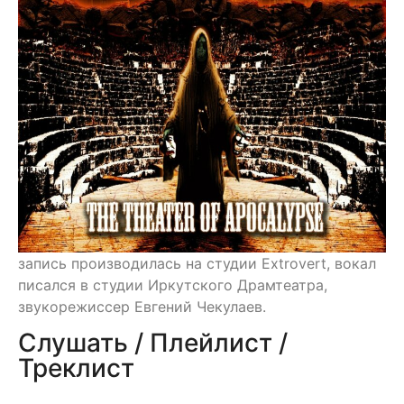
запись производилась на студии Extrovert, вокал
писался в студии Иркутского Драмтеатра,
звукорежиссер Евгений Чекулаев.
Слушать / Плейлист /
Треклист