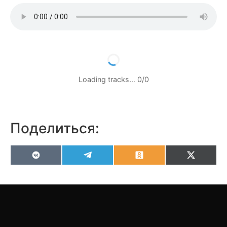
Loading tracks…
0
/
0
Поделиться:
VK
Telegram
Odnoklassniki
X
(Twitter