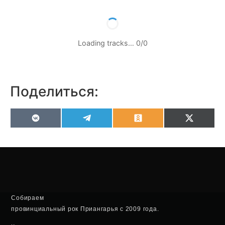
Loading tracks…
0
/
0
Поделиться:
VK
Telegram
Odnoklassniki
X
(Twitter
Собираем
провинциальный рок Приангарья с 2009 года.