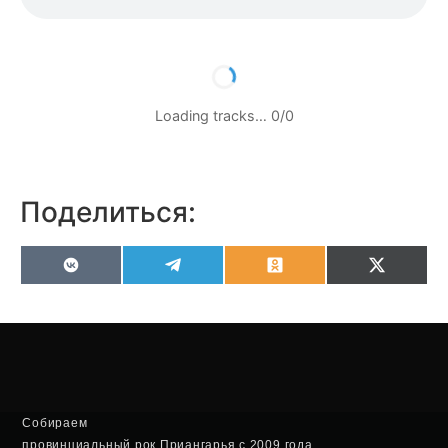
Loading tracks…
0
/
0
Поделиться:
VK
Telegram
Odnoklassniki
X
(Twitter
Собираем
провинциальный рок Приангарья с 2009 года.