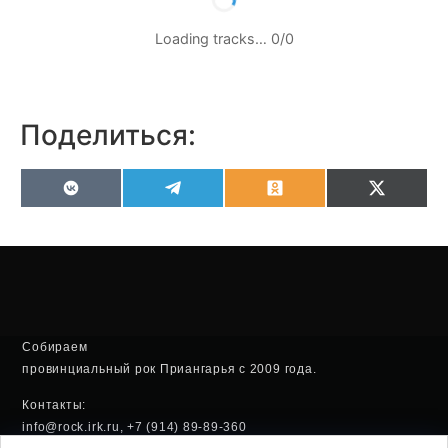
Loading tracks…
0
/
0
Поделиться:
VK
Telegram
Odnoklassniki
X
(Twitter
Собираем
провинциальный рок Приангарья с 2009 года.
Контакты:
info@rock.irk.ru, +7 (914) 89-89-360