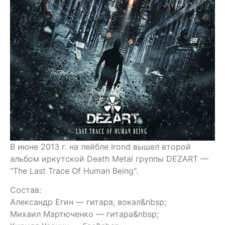
В июне 2013 г. на лейбле Irond вышел второй
альбом иркутской Death Metal группы DEZART —
"The Last Trace Of Human Being".
Состав:
Александр Егин — гитара, вокал&nbsp;
Михаил Мартюченко — гитара&nbsp;