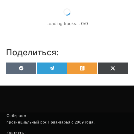
Loading tracks…
0
/
0
Поделиться:
VK
Telegram
Odnoklassniki
X
(Twitter
Собираем
провинциальный рок Приангарья с 2009 года.
Контакты: