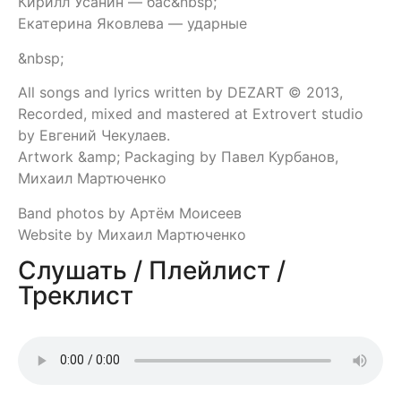
Кирилл Усанин — бас&nbsp;
Екатерина Яковлева — ударные
&nbsp;
All songs and lyrics written by DEZART © 2013,
Recorded, mixed and mastered at Extrovert studio
by Евгений Чекулаев.
Artwork &amp; Packaging by Павел Курбанов,
Михаил Мартюченко
Band photos by Артём Моисеев
Website by Михаил Мартюченко
Слушать / Плейлист /
Треклист