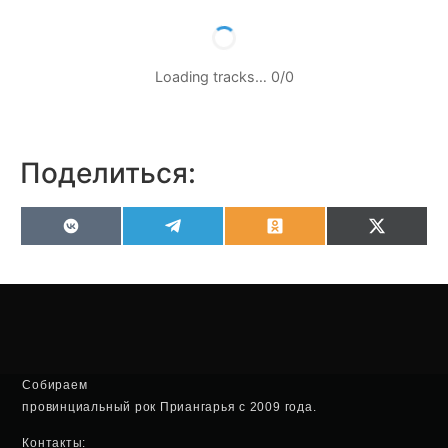
Loading tracks…
0
/
0
Поделиться:
VK
Telegram
Odnoklassniki
X
(Twitter
Собираем
провинциальный рок Приангарья с 2009 года.
Контакты: