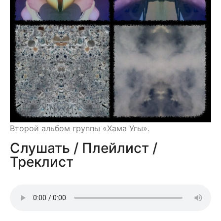
Второй альбом группы «Хама Угы».
Слушать / Плейлист /
Треклист