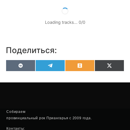
Loading tracks…
0
/
0
Поделиться:
VK
Telegram
Odnoklassniki
X
(Twitter
Собираем
провинциальный рок Приангарья с 2009 года.
Контакты: