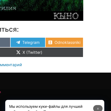
ться:
Telegram
Odnoklassniki
X (Twitter)
омментарий
и
Мы используем куки-файлы для лучшей
x