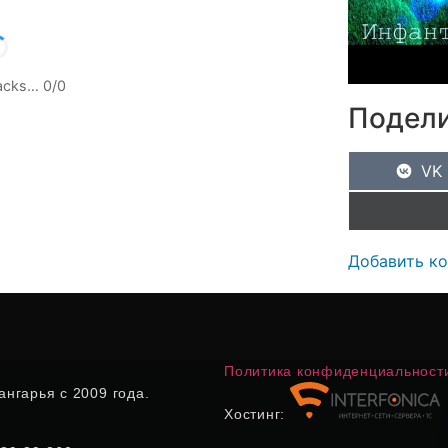
racks…
0
/
0
Подели
VK
Добавить к
Политика конфиденциальност
нгарья с 2009 года.
Хостинг: