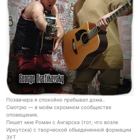
Позавчера я спокойно пребывал дома..
Смотрю — в моëм скромном сообществе
оповещение.
Пишет мне Роман с Ангарска (тот, что возле
Иркутска) с творческой объединенной формации
ЗУТ