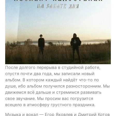
После долгого перерыва в студийной работе,
спустя почти два года, мы записали новый
альбом. В котором каждый найдёт что-то по
душе, ибо альбом получился разносторонним. Мы
движемся всё дальше и стремимся развивать
свое звучание. Мы просим вас погрузится
всецело в атмосферу грустного праздника.
Музыка и вокал — Егор Яковлев и Дмитрий Котов