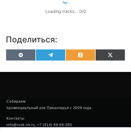
Loading tracks…
0
/
0
Поделиться:
VK
Telegram
Odnoklassniki
X
(Twitter
Собираем
провинциальный рок Приангарья с 2009 года.
Контакты:
info@rock.irk.ru, +7 (914) 89-89-360