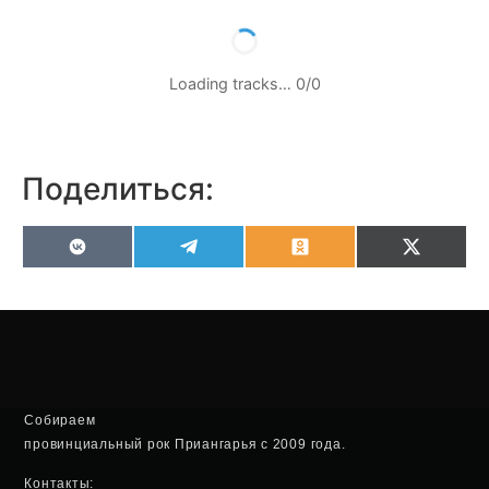
Loading tracks…
0
/
0
Поделиться:
VK
Telegram
Odnoklassniki
X
(Twitter
Собираем
провинциальный рок Приангарья с 2009 года.
Контакты: