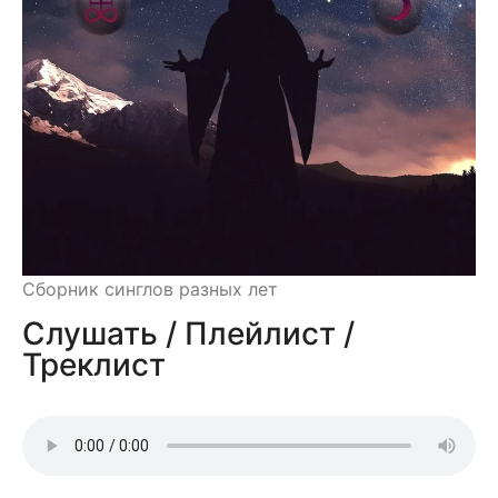
Сборник синглов разных лет
Слушать / Плейлист /
Треклист