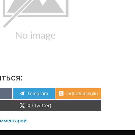
ться:
Telegram
Odnoklassniki
X (Twitter)
омментарий