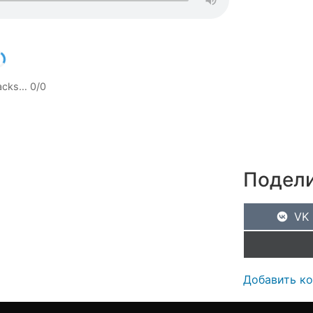
racks…
0
/
0
Подели
VK
Добавить к