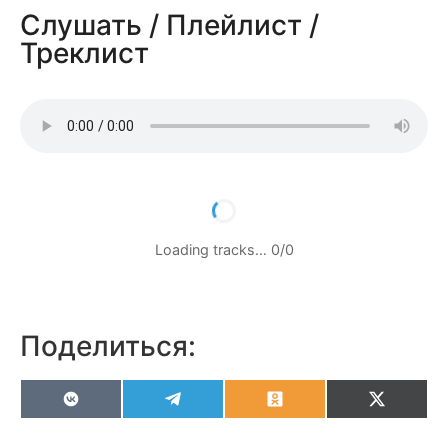
Слушать / Плейлист /
Треклист
Loading tracks…
0
/
0
Поделиться:
VK
Telegram
Odnoklassniki
X
(Twitter