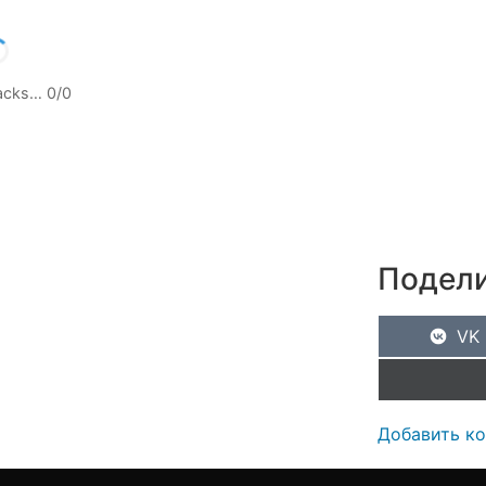
racks…
0
/
0
Подели
VK
Добавить к