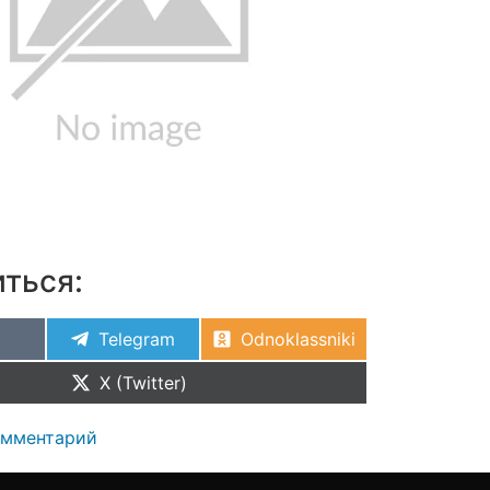
ться:
Telegram
Odnoklassniki
X (Twitter)
омментарий