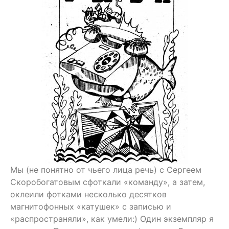
Мы (не понятно от чьего лица речь) с Сергеем
Скоробогатовым сфоткали «команду», а затем,
оклеили фотками несколько десятков
магнитофонных «катушек» с записью и
«распространяли», как умели:) Один экземпляр я