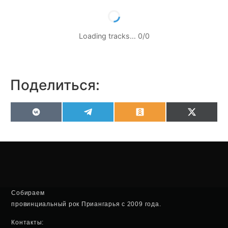
Loading tracks…
0
/
0
Поделиться:
VK
Telegram
Odnoklassniki
X
(Twitter
Собираем
провинциальный рок Приангарья с 2009 года.
Контакты: