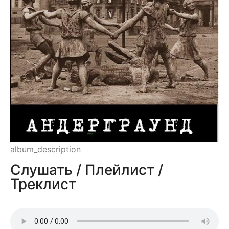
album_description
Слушать / Плейлист /
Треклист