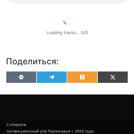
Loading tracks…
0
/
0
Поделиться:
VK
Telegram
Odnoklassniki
X
(Twitter
Собираем
провинциальный рок Приангарья с 2009 года.