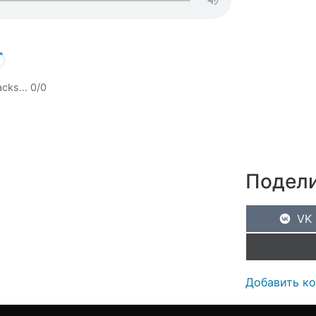
racks…
0
/
0
Подели
VK
Добавить к