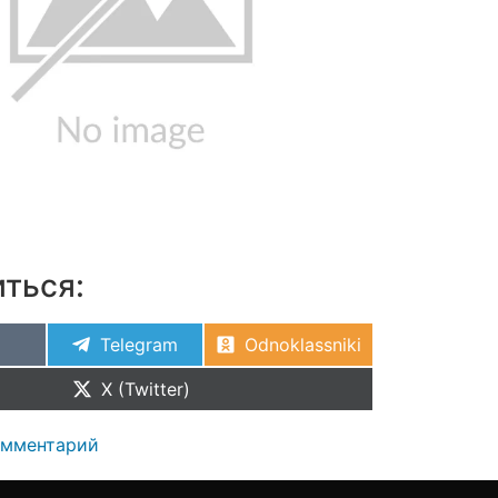
ться:
Telegram
Odnoklassniki
X (Twitter)
омментарий