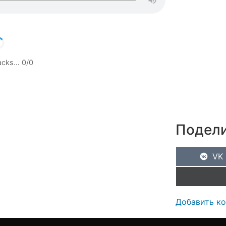
racks…
0
/
0
Подели
VK
Добавить к