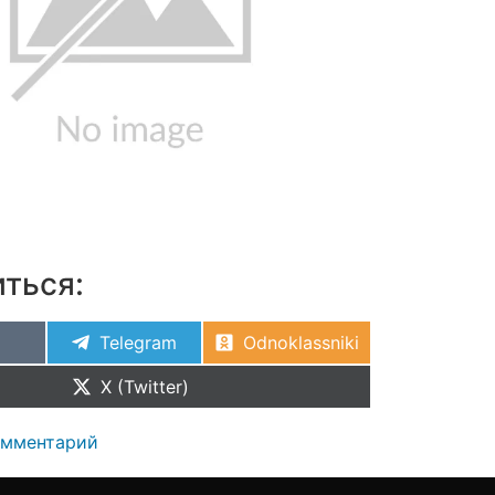
ться:
Telegram
Odnoklassniki
X (Twitter)
омментарий