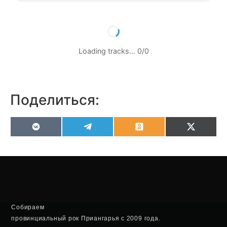
Loading tracks…
0
/
0
Поделиться:
VK
Telegram
Odnoklassniki
X
(Twitter
Собираем
провинциальный рок Приангарья с 2009 года.