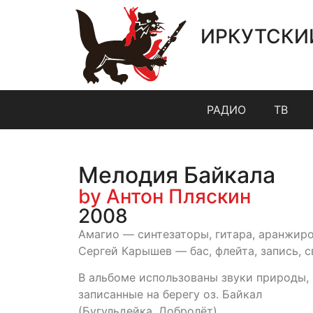
ИРКУТСКИ
РАДИО
ТВ
Мелодия Байкала
by Антон Пляскин
2008
Амагио — синтезаторы, гитара, аранжиро
Сергей Карышев — бас, флейта, запись, с
В альбоме использованы звуки природы,
записанные на берегу оз. Байкал
(Бугульдейка, Добролёт).