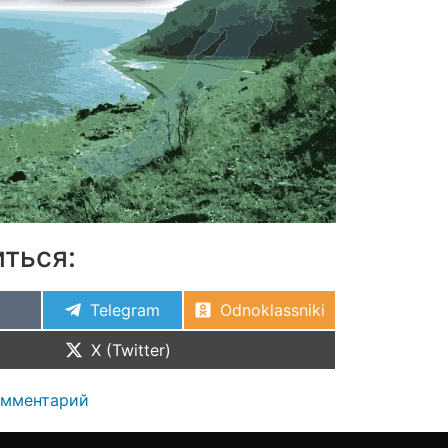
ться:
Telegram
Odnoklassniki
X (Twitter)
омментарий