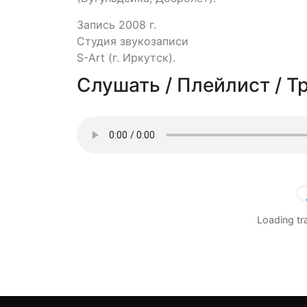
Запись 2008 г.
Студия звукозаписи
S-Art (г. Иркутск).
Слушать / Плейлист / Т
Loading t