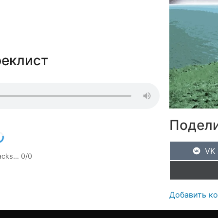
реклист
Подели
VK
racks…
0
/
0
Добавить к