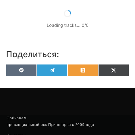
Loading tracks…
0
/
0
Поделиться:
VK
Telegram
Odnoklassniki
X
(Twitter
Собираем
провинциальный рок Приангарья с 2009 года.