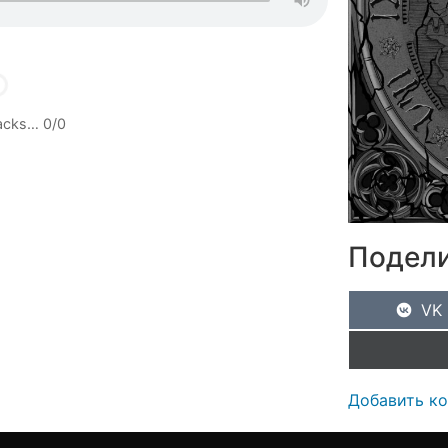
racks…
0
/
0
Подели
VK
Добавить к