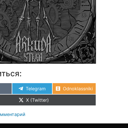
ться:
Telegram
Odnoklassniki
X (Twitter)
омментарий