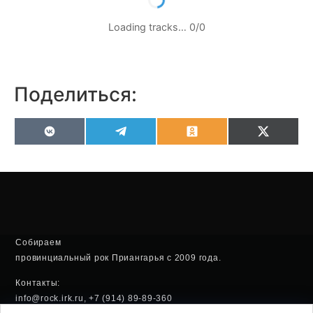
Loading tracks…
0
/
0
Поделиться:
VK
Telegram
Odnoklassniki
X
(Twitter
Собираем
провинциальный рок Приангарья с 2009 года.
Контакты:
info@rock.irk.ru, +7 (914) 89-89-360