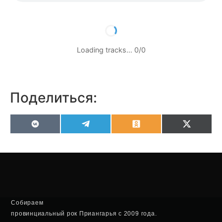
Loading tracks…
0
/
0
Поделиться:
VK
Telegram
Odnoklassniki
X
(Twitter
Собираем
провинциальный рок Приангарья с 2009 года.