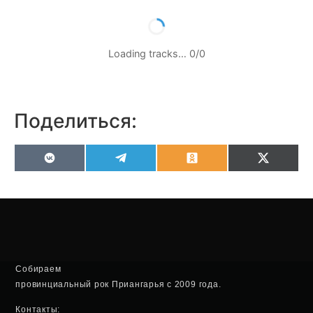
Loading tracks…
0
/
0
Поделиться:
VK
Telegram
Odnoklassniki
X
(Twitter
Собираем
провинциальный рок Приангарья с 2009 года.
Контакты: