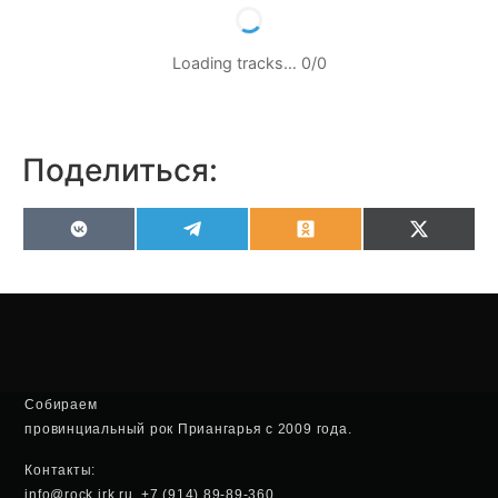
Loading tracks…
0
/
0
Поделиться:
VK
Telegram
Odnoklassniki
X
(Twitter
Собираем
провинциальный рок Приангарья с 2009 года.
Контакты:
info@rock.irk.ru, +7 (914) 89-89-360