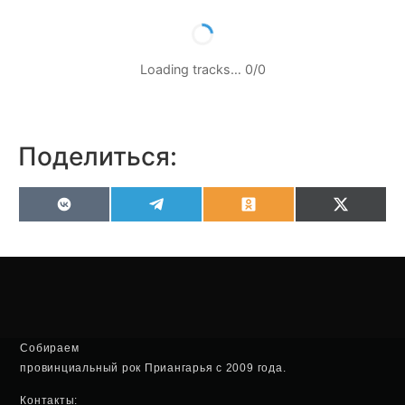
Loading tracks…
0
/
0
Поделиться:
VK
Telegram
Odnoklassniki
X
(Twitter
Собираем
провинциальный рок Приангарья с 2009 года.
Контакты: