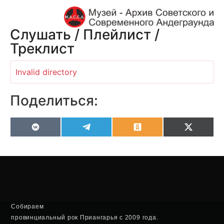
Слушать / Плейлист /
Треклист
Invalid directory
Поделиться:
VK
Telegram
Odnoklassniki
X
(Twitter
Собираем
провинциальный рок Приангарья с 2009 года.