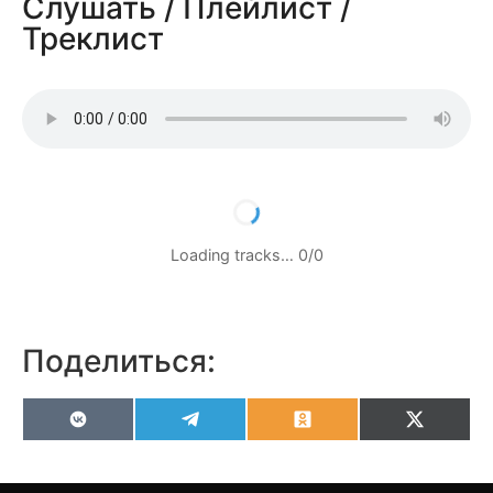
Слушать / Плейлист /
Треклист
Loading tracks…
0
/
0
Поделиться:
VK
Telegram
Odnoklassniki
X
(Twitter