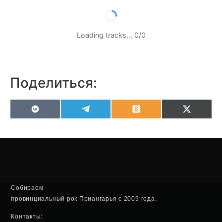
Loading tracks…
0
/
0
Поделиться:
VK
Telegram
Odnoklassniki
X
(Twitter
Собираем
провинциальный рок Приангарья с 2009 года.
Контакты: