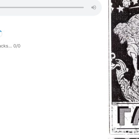
racks…
0
/
0