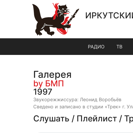
ИРКУТСКИ
РАДИО
ТВ
Галерея
by БМП
1997
Звукорежжиссура: Леонид Воробьёв
Сведено и записано в студии «Трек» г. Ул
Слушать / Плейлист / Т