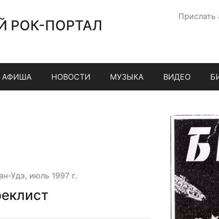
Прислать
Й РОК-ПОРТАЛ
АФИША
НОВОСТИ
МУЗЫКА
ВИДЕО
Б
ан-Удэ, июль 1997 г.
реклист