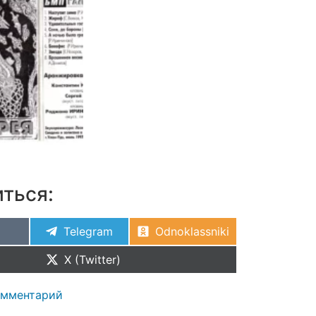
ться:
Telegram
Odnoklassniki
X (Twitter)
омментарий