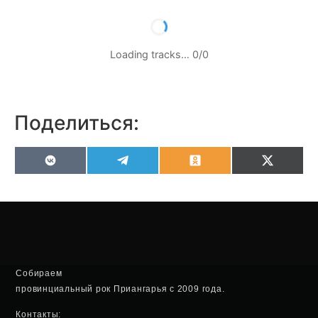
Loading tracks…
0
/
0
Поделиться:
VK
Telegram
Odnoklassniki
X
(Twitter
Собираем
провинциальный рок Приангарья с 2009 года.
Контакты: