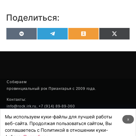
Поделиться:
VK
Telegram
Odnoklassniki
X
(Twitter
Собираем
провинциальный рок Приангарья с 2009 года.
Контакты:
info@rock.irk.ru, +7 (914) 89-89-360
Мы используем куки-файлы для лучшей работы
Политика конфиденциальности
x
веб-сайта. Продолжая пользоваться сайтом, Вы
соглашаетесь с Политикой в отношении куки-
Хостинг: