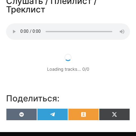
Слушать / Плейлист /
Треклист
Loading tracks…
0
/
0
Поделиться:
VK
Telegram
Odnoklassniki
X
(Twitter