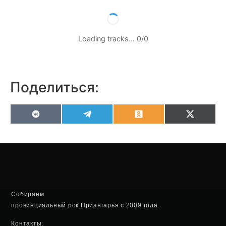
Loading tracks…
0
/
0
Поделиться:
VK
Telegram
Odnoklassniki
X
(Twitter
Собираем
провинциальный рок Приангарья с 2009 года.
Контакты: