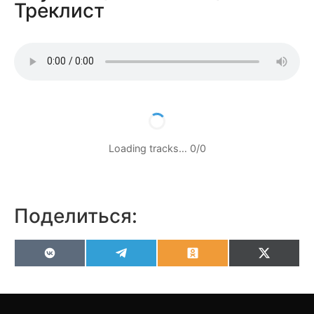
Треклист
Loading tracks…
0
/
0
Поделиться:
VK
Telegram
Odnoklassniki
X
(Twitter