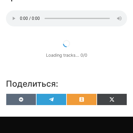
Loading tracks…
0
/
0
Поделиться:
VK
Telegram
Odnoklassniki
X
(Twitter