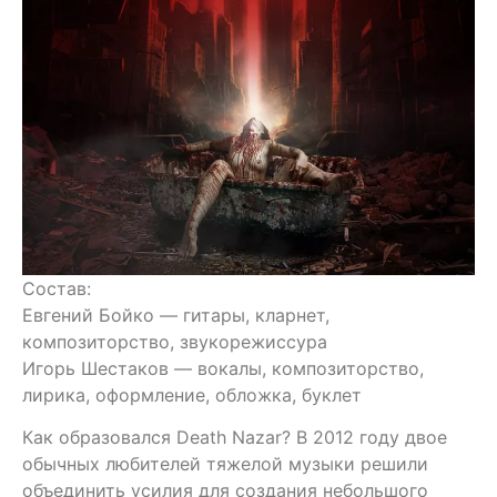
Состав:
Евгений Бойко — гитары, кларнет,
композиторство, звукорежиссура
Игорь Шестаков — вокалы, композиторство,
лирика, оформление, обложка, буклет
Как образовался Death Nazar? В 2012 году двое
обычных любителей тяжелой музыки решили
объединить усилия для создания небольшого