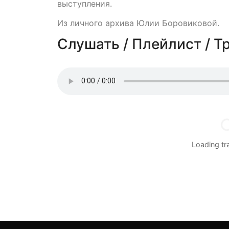
выступления.
Из личного архива Юлии Боровиковой.
Слушать / Плейлист / Т
Loading t