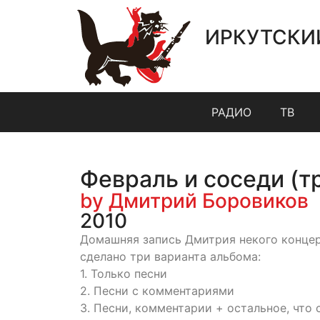
ИРКУТСКИ
РАДИО
ТВ
Февраль и соседи (
by Дмитрий Боровиков
2010
Домашняя запись Дмитрия некого концер
сделано три варианта альбома:
1. Только песни
2. Песни с комментариями
3. Песни, комментарии + остальное, что