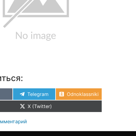
ться:
Telegram
Odnoklassniki
X (Twitter)
омментарий