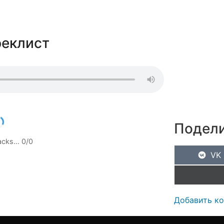
реклист
Подели
racks…
0
/
0
VK
Добавить к