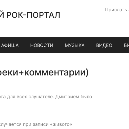
Прислать
Й РОК-ПОРТАЛ
АФИША
НОВОСТИ
МУЗЫКА
ВИДЕО
Б
треки+комментарии)
та для всех слушателе. Дмитрием было
 случается при записи «живого»