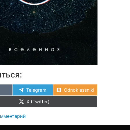
ться:
Telegram
Odnoklassniki
X (Twitter)
омментарий