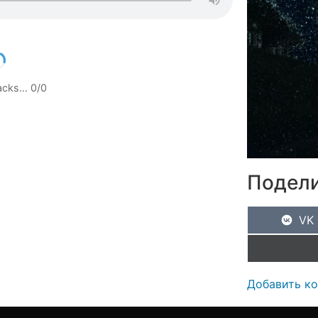
racks…
0
/
0
Подели
VK
Добавить к