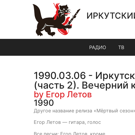
ИРКУТСКИ
РАДИО
ТВ
1990.03.06 - Иркутс
(часть 2). Вечерний 
by Егор Летов
1990
Другое название релиза «Мёртвый сезон»
Егор Летов — гитара, голос
Все песни: Егор Летов, кроме