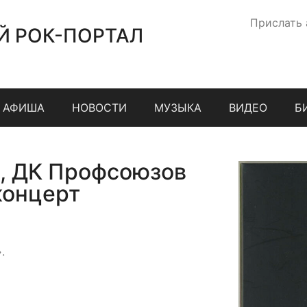
Прислать
Й РОК-ПОРТАЛ
АФИША
НОВОСТИ
МУЗЫКА
ВИДЕО
Б
к, ДК Профсоюзов
концерт
.