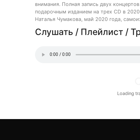
внимания. Полная запись двух концерто
подарочным изданием на трех CD в 2020 
Наталья Чумакова, май 2020 года, само
Слушать / Плейлист / Т
Loading t