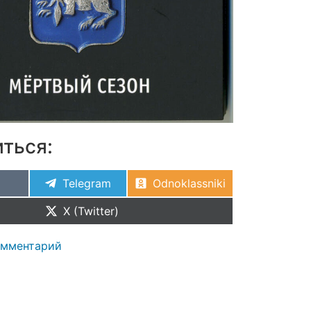
ться:
Telegram
Odnoklassniki
X (Twitter)
омментарий