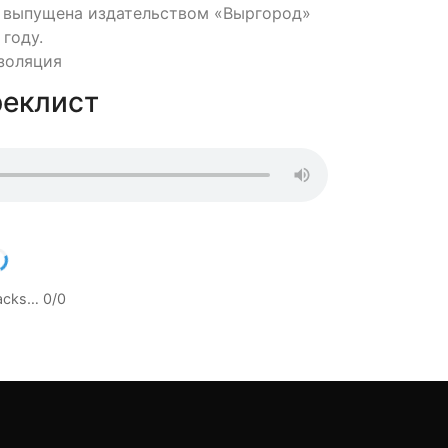
в выпущена издательством «Выргород»
году.
изоляция
реклист
racks…
0
/
0