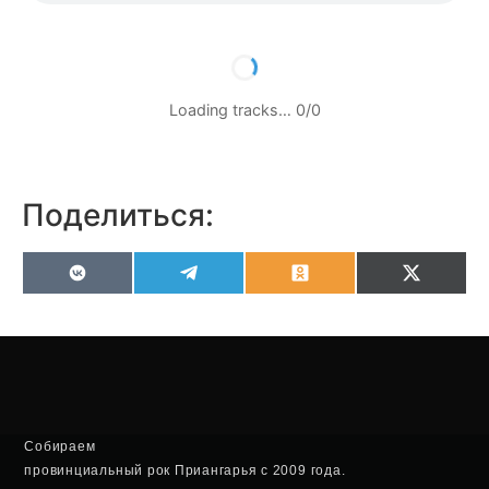
Loading tracks…
0
/
0
Поделиться:
VK
Telegram
Odnoklassniki
X
(Twitter
Собираем
провинциальный рок Приангарья с 2009 года.