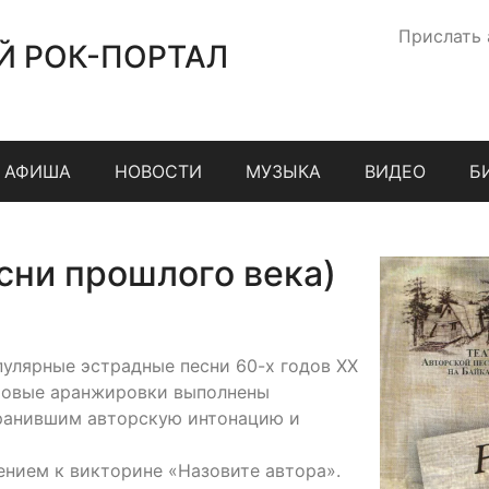
Прислать
Й РОК-ПОРТАЛ
АФИША
НОВОСТИ
МУЗЫКА
ВИДЕО
Б
сни прошлого века)
пулярные эстрадные песни 60-х годов XX
тровые аранжировки выполнены
ранившим авторскую интонацию и
нием к викторине «Назовите автора».