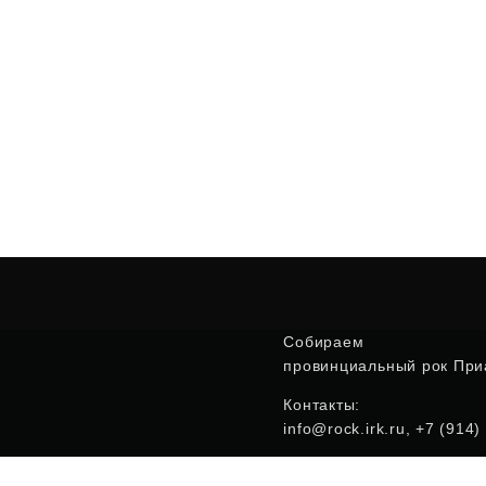
Собираем
провинциальный рок Приа
Контакты:
info@rock.irk.ru, +7 (914