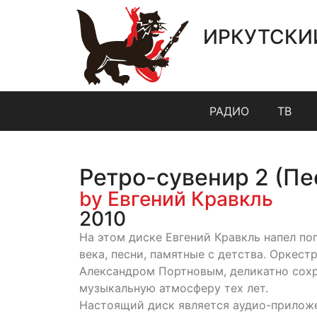
ИРКУТСКИ
РАДИО
ТВ
Ретро-сувенир 2 (Пе
by Евгений Кравкль
2010
На этом диске Евгений Кравкль напел по
века, песни, памятные с детства. Оркес
Александром Портновым, деликатно сох
музыкальную атмосферу тех лет.
Настоящий диск является аудио-приложе