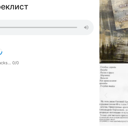
реклист
racks…
0
/
0