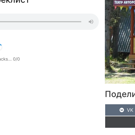
racks…
0
/
0
Подели
VK