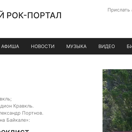
Прислать
Й РОК-ПОРТАЛ
АФИША
НОВОСТИ
МУЗЫКА
ВИДЕО
Б
вкль;
одион Кравкль.
лександр Портнов.
на Байкале»:
реклист