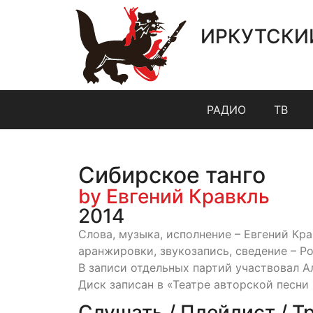
ИРКУТСКИ
РАДИО
ТВ
Сибирское танго
by Евгений Кравкль
2014
Слова, музыка, исполнение – Евгений Кра
аранжировки, звукозапись, сведение – Р
В записи отдельных партий участвовал А
Диск записан в «Театре авторской песни 
Слушать / Плейлист / Т