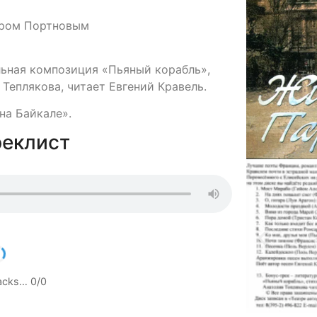
дром Портновым
ьная композиция «Пьяный корабль»,
Теплякова, читает Евгений Кравель.
на Байкале».
реклист
racks…
0
/
0