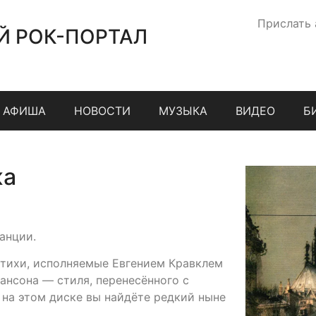
Прислать
Й РОК-ПОРТАЛ
АФИША
НОВОСТИ
МУЗЫКА
ВИДЕО
Б
жа
анции.
тихи, исполняемые Евгением Кравклем
ансона — стиля, перенесённого с
, на этом диске вы найдёте редкий ныне