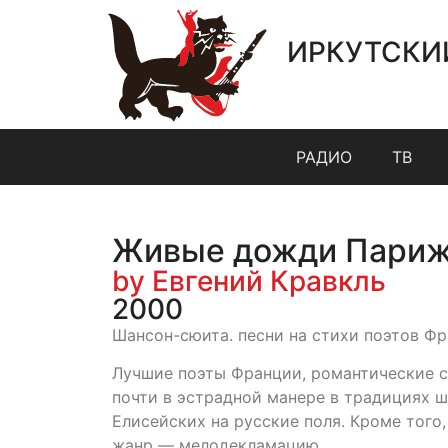
ИРКУТСКИ
РАДИО
ТВ
Живые дожди Пари
by Евгений Кравкль
2000
Шансон-сюита. песни на стихи поэтов Фр
Лучшие поэты Франции, романтические с
почти в эстрадной манере в традициях ш
Елисейских на русские поля. Кроме того
жанр — мелодекламацию.